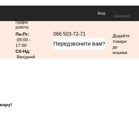
Вхід
Бажання
Графік
роботи:
0
066 503-72-71
Пн-Пт:
Додайте
09:00 -
товари
Передзвонити вам?
17:00
до
Сб-Нд:
кошика
Вихідний
овару!