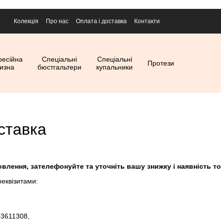
Колекція
Про нас
Оплата і доставка
Контакти
ресійна
Спеціальні
Спеціальні
Протези
лизна
бюстгальтери
купальники
ставка
лення, зателефонуйте та уточніть вашу знижку і наявність т
реквізитами:
3611308,