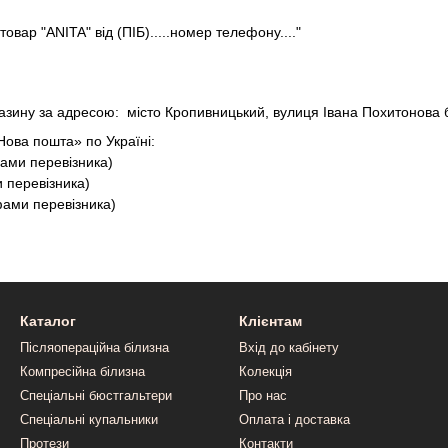
овар "ANITA" від (ПІБ).....номер телефону...."
азину за адресою: місто Кропивницький, вулиця Івана Похитонова б
ова пошта» по Україні:
фами перевізника)
и перевізника)
фами перевізника)
Каталог
Клієнтам
Післяопераційна білизна
Вхід до кабінету
Компресійна білизна
Колекція
Спеціальні бюстгальтери
Про нас
Спеціальні купальники
Оплата і доставка
Протези
Контакти