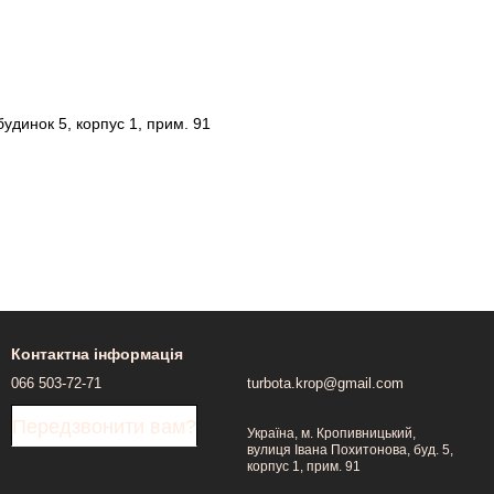
удинок 5, корпус 1, прим. 91
Контактна інформація
066 503-72-71
turbota.krop@gmail.com
Передзвонити вам?
Україна, м. Кропивницький,
вулиця Івана Похитонова, буд. 5,
корпус 1, прим. 91