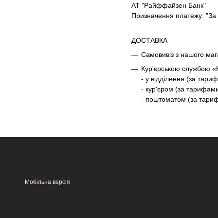
АТ "Райффайзен Банк"
Призначення платежу: "За т
ДОСТАВКА
Самовивіз з нашого маг
Кур'єрською службою «Н
- у відділення (за тари
- кур'єром (за тарифам
- поштоматом (за тари
Мобільна версія